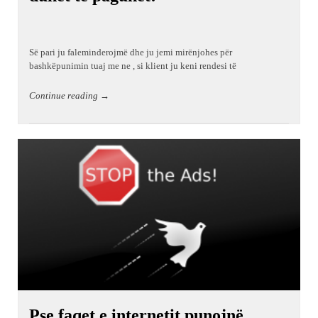
Së pari ju faleminderojmë dhe ju jemi mirënjohes për
bashkëpunimin tuaj me ne , si klient ju keni rendesi të
Continue reading →
Pse faqet e internetit punojnë