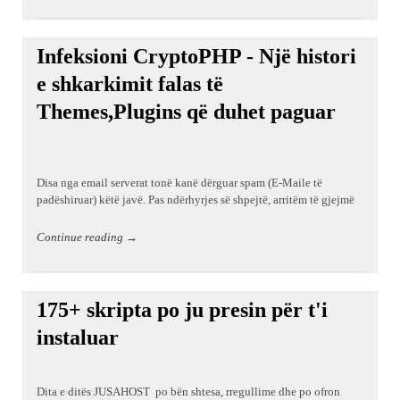
Infeksioni CryptoPHP - Një histori
e shkarkimit falas të
Themes,Plugins që duhet paguar
Disa nga email serverat tonë kanë dërguar spam (E-Maile të
padëshiruar) këtë javë. Pas ndërhyrjes së shpejtë, arritëm të gjejmë
Continue reading →
175+ skripta po ju presin për t'i
instaluar
Dita e ditës JUSAHOST po bën shtesa, rregullime dhe po ofron