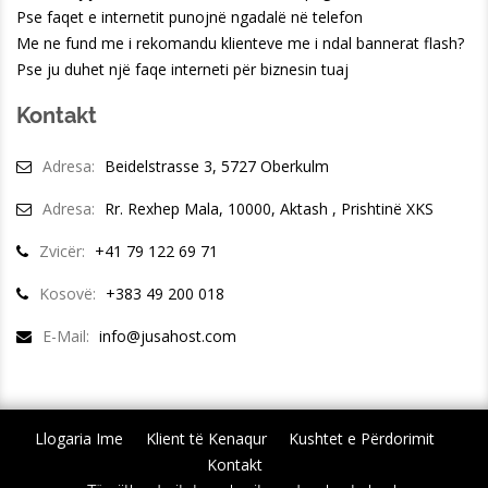
Pse faqet e internetit punojnë ngadalë në telefon
Me ne fund me i rekomandu klienteve me i ndal bannerat flash?
Pse ju duhet një faqe interneti për biznesin tuaj
Kontakt
Adresa:
Beidelstrasse 3, 5727 Oberkulm
Adresa:
Rr. Rexhep Mala, 10000, Aktash , Prishtinë XKS
Zvicër:
+41 79 122 69 71
Kosovë:
+383 49 200 018
E-Mail:
info@jusahost.com
Llogaria Ime
Klient të Kenaqur
Kushtet e Përdorimit
Kontakt