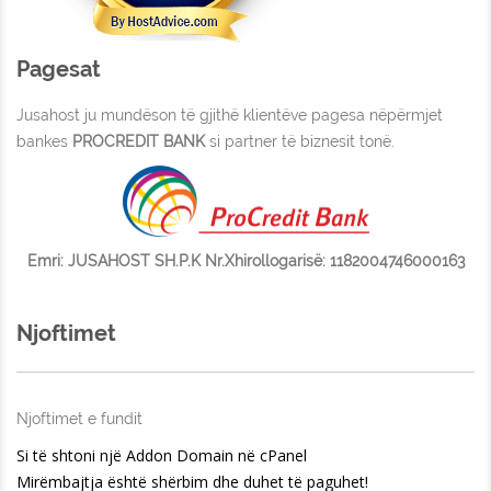
Pagesat
Jusahost ju mundëson të gjithë klientëve pagesa nëpërmjet
bankes
PROCREDIT BANK
si partner të biznesit tonë.
Emri: JUSAHOST SH.P.K Nr.Xhirollogarisë: 1182004746000163
Njoftimet
Njoftimet e fundit
Si të shtoni një Addon Domain në cPanel
Mirëmbajtja është shërbim dhe duhet të paguhet!