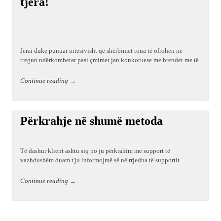
tjera!
Jemi duke punuar intesivisht që shërbimet tona të ofrohen në
tregun ndërkombetar pasi çmimet jan konkoruese me brendet me të
Continue reading →
Përkrahje në shumë metoda
Të dashur klient ashtu siq po ju përkrahim me support të
vazhdushëm duam t'ju informojmë së në rrjedha të supportit
Continue reading →