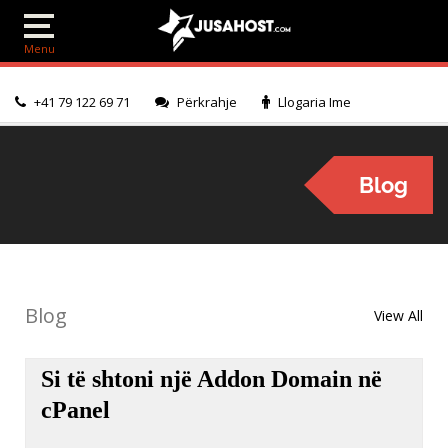
+41 79 122 69 71
Përkrahje
Llogaria Ime
Blog
Blog
View All
Si të shtoni një Addon Domain në
cPanel