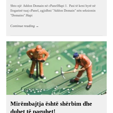
Shto një Addon Domain në cPanelHapi 1. Pasi të keni hyrë në
llogarinë tuaj cPanel, zgjidhni "Addon Domain" nën seksionin
"Domains":Hapi
Continue reading →
Mirëmbajtja është shërbim dhe
duhet të paguhet!