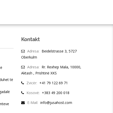
Kontakt
Adresa:
Beidelstrasse 3, 5727
Oberkulm
Adresa:
Rr. Rexhep Mala, 10000,
në
Aktash , Prishtinë XKS
duhet të
Zvicër:
+41 79 122 69 71
gadalë
Kosovë:
+383 49 200 018
E-Mail:
info@jusahost.com
enteve