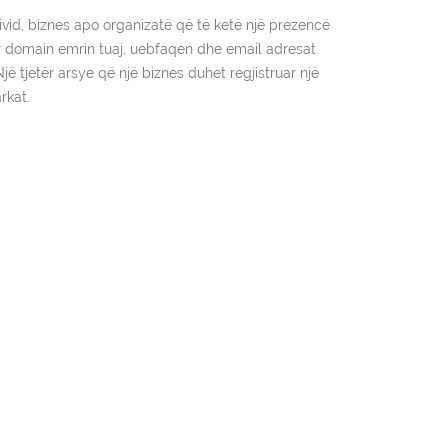
ndivid, biznes apo organizatë që të ketë një prezencë
r domain emrin tuaj, uebfaqen dhe email adresat
jë tjetër arsye që një biznes duhet regjistruar një
rkat.