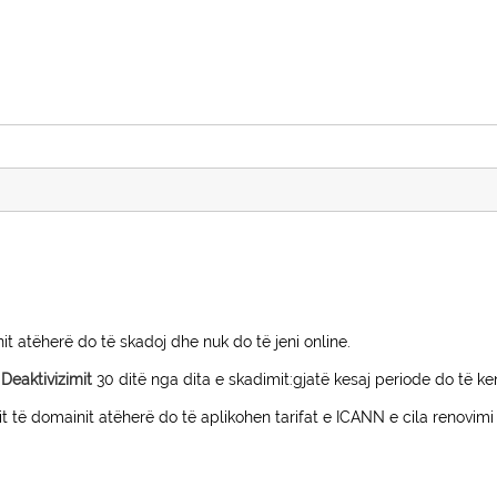
t atëherë do të skadoj dhe nuk do të jeni online.
Deaktivizimit
30 ditë nga dita e skadimit:gjatë kesaj periode do të k
it të domainit atëherë do të aplikohen tarifat e ICANN e cila renovimi