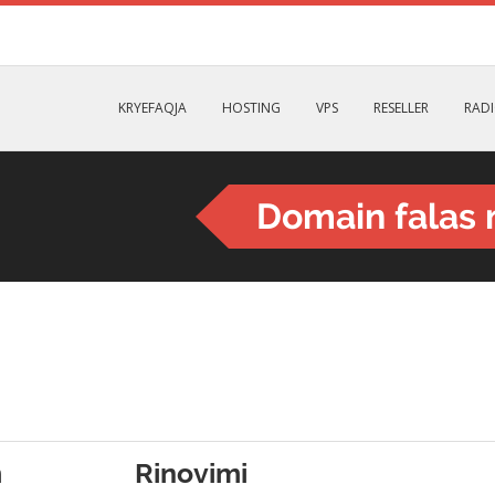
KRYEFAQJA
HOSTING
VPS
RESELLER
RAD
Domain falas 
m
Rinovimi