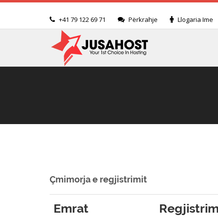
+41 79 122 69 71
Përkrahje
Llogaria Ime
Çmimorja e regjistrimit
Emrat
Regjistri