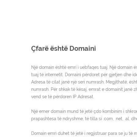
Çfarë është Domaini
Një domain është emri i uebfaqes tuaj. Një domain ë
tuaj të internetit. Domaini përdoret për gjetjen dhe i
Adresa të cilat janë një seri numrash. Megjithatë, ësh
numrash. Për shkak të kësaj, emrat e domainit janë zh
vend se të përdoren IP Adresat.
Një emer domain mund të jetë çdo kombinim i shkro
prapashtesa të ndryshme, të tilla si .com, .net, .al, 
Domain emri duhet të jetë i regjistruar para se ju t