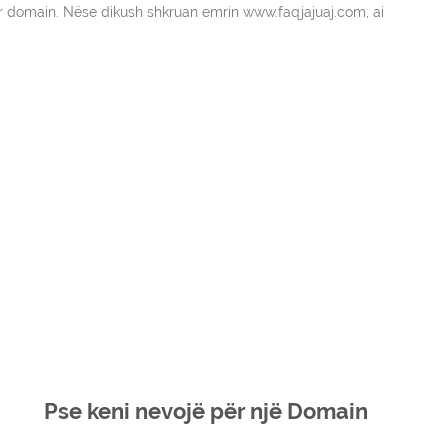
mër domain. Nëse dikush shkruan emrin www.faqjajuaj.com, ai
Pse keni nevojë për një Domain