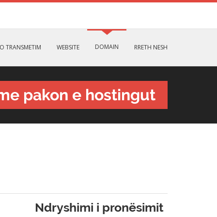
DOMAIN
IO TRANSMETIM
WEBSITE
RRETH NESH
me pakon e hostingut
Ndryshimi i pronësimit