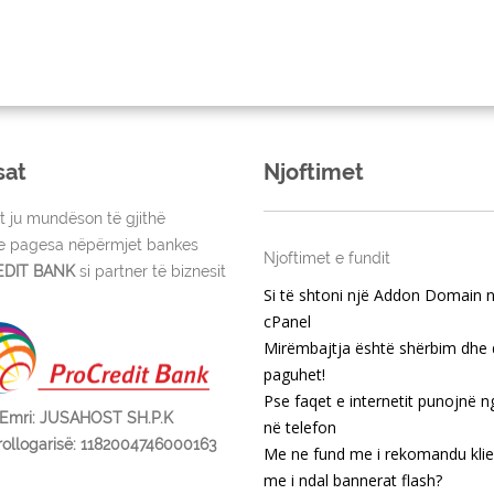
sat
Njoftimet
t ju mundëson të gjithë
ve pagesa nëpërmjet bankes
Njoftimet e fundit
DIT BANK
si partner të biznesit
Si të shtoni një Addon Domain 
cPanel
Mirëmbajtja është shërbim dhe 
paguhet!
Pse faqet e internetit punojnë n
Emri: JUSAHOST SH.P.K
në telefon
rollogarisë: 1182004746000163
Me ne fund me i rekomandu kli
me i ndal bannerat flash?