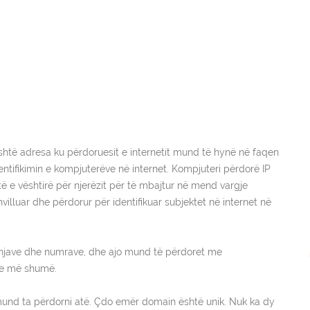
shtë adresa ku përdoruesit e internetit mund të hynë në faqen
dentifikimin e kompjuterëve në internet. Kompjuteri përdorë IP
të e vështirë për njerëzit për të mbajtur në mend vargje
villuar dhe përdorur për identifikuar subjektet në internet në
njave dhe numrave, dhe ajo mund të përdoret me
dhe më shumë.
ë mund ta përdorni atë. Çdo emër domain është unik. Nuk ka dy