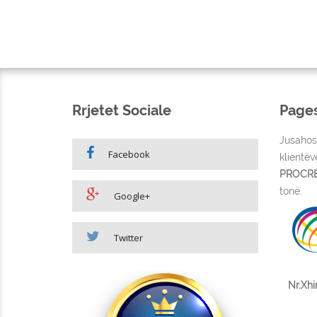
Rrjetet Sociale
Page
Jusahos
Facebook
klientë
PROCRE
tonë.
Google+
Twitter
Nr.Xhi